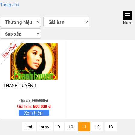
Trang chủ
Menu
THANH TUYỀN 1
Giá cũ:
900.000 đ
Giá bán:
800.000 đ
Xem thêm
first
prev
9
10
11
12
13