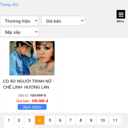
Trang chủ
Menu
CD ÁO NGƯỜI TRINH NỮ -
CHẾ LINH- HƯƠNG LAN
Giá cũ:
120.000 đ
Giá bán:
100.000 đ
Xem thêm
1
2
3
4
5
6
7
8
9
10
11