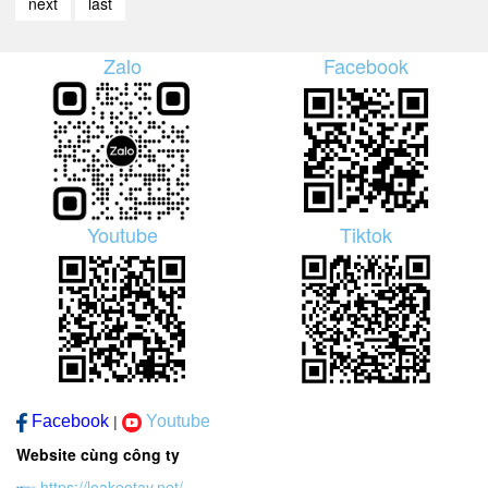
next
last
Zalo
Facebook
Youtube
Tiktok
Facebook
Youtube
|
Website cùng công ty
https://loakeotay.net/