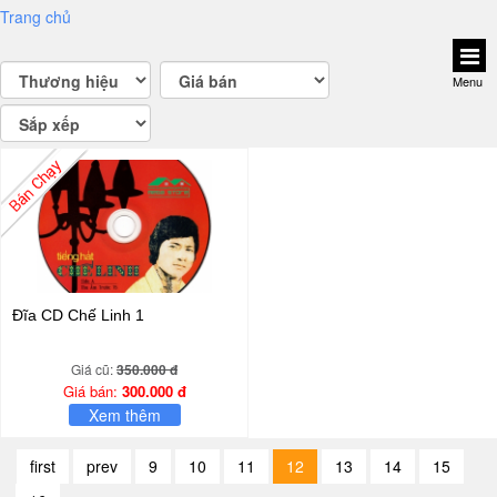
Trang chủ
Menu
Đĩa CD Chế Linh 1
Giá cũ:
350.000 đ
Giá bán:
300.000 đ
Xem thêm
first
prev
9
10
11
12
13
14
15