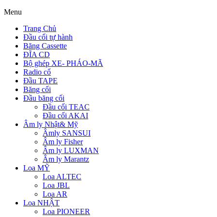
Menu
Trang Chủ
Đầu cối tự hành
Băng Cassette
ĐĨA CD
Bộ ghép XE- PHÁO-MÃ
Radio cổ
Đầu TAPE
Băng cối
Đầu băng cối
Đầu cối TEAC
Đầu cối AKAI
Âm ly Nhật& Mỹ
Âmly SANSUI
Âm ly Fisher
Âm ly LUXMAN
Âm ly Marantz
Loa MỸ
Loa ALTEC
Loa JBL
Loa AR
Loa NHẬT
Loa PIONEER