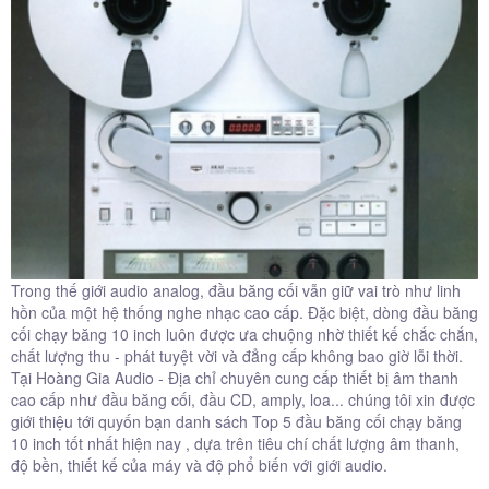
Trong thế giới audio analog, đầu băng cối vẫn giữ vai trò như linh
hồn của một hệ thống nghe nhạc cao cấp. Đặc biệt, dòng đầu băng
cối chạy băng 10 inch luôn được ưa chuộng nhờ thiết kế chắc chắn,
chất lượng thu - phát tuyệt vời và đẳng cấp không bao giờ lỗi thời.
Tại Hoàng Gia Audio - Địa chỉ chuyên cung cấp thiết bị âm thanh
cao cấp như đầu băng cối, đầu CD, amply, loa... chúng tôi xin được
giới thiệu tới quyốn bạn danh sách Top 5 đầu băng cối chạy băng
10 inch tốt nhất hiện nay , dựa trên tiêu chí chất lượng âm thanh,
độ bền, thiết kế của máy và độ phổ biến với giới audio.