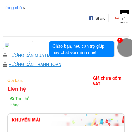
Trang chủ
»
Share
+1
Menu
1
Chào bạn, nếu cần trợ giúp
hãy chát với mình nhé!
HƯỚNG DẪN MUA HÀNG
HƯỚNG DẪN THANH TOÁN
Giá chưa gồm
Giá bán:
VAT
Liên hệ
Tạm hết
hàng