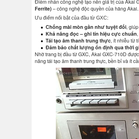
Điểm nhấn công nghệ tạo nên giá trị của Akai
Ferrite)
– công nghệ độc quyền của hãng Akai.
Ưu điểm nổi bật của đầu từ GXC:
Chống mài mòn gần như tuyệt đối
, giú
Khả năng đọc – ghi tín hiệu cực chuẩn
,
Tái tạo âm thanh trung thực
, ít nhiễu từ 
Đảm bảo chất lượng ổn định qua thời g
Nhờ trang bị đầu từ GXC, Akai GXC-710D được 
năng tái tạo âm thanh trung thực, bền bỉ và ít cầ