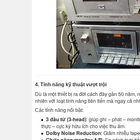
4. Tính năng kỹ thuật vượt trội
Dù là một thiết bị ra đời cách đây gần 50 năm,
nhiên với loạt tính năng tiên tiến mà ngay cả n
Các tính năng nổi bật:
3 đầu từ (3-head)
: giúp ghi – phát – monit
thực – cực kỳ hữu ích cho việc thu âm.
Dolby Noise Reduction
: Giảm nhiễu tape
Chức năng monitor A/B
: So sánh trực ti