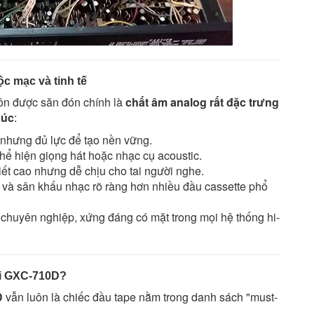
c mạc và tinh tế
ôn được săn đón chính là
chất âm analog rất đặc trưng
xúc
:
 nhưng đủ lực để tạo nền vững.
 thể hiện giọng hát hoặc nhạc cụ acoustic.
 tiết cao nhưng dễ chịu cho tai người nghe.
ớp và sân khấu nhạc rõ ràng hơn nhiều đầu cassette phổ
 chuyên nghiệp, xứng đáng có mặt trong mọi hệ thống hi-
kai GXC-710D?
D
vẫn luôn là chiếc đầu tape nằm trong danh sách "must-