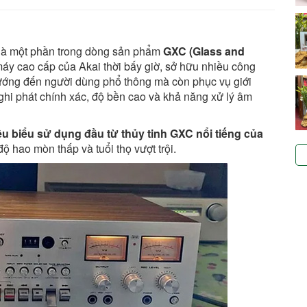
là một phần trong dòng sản phẩm
GXC (Glass and
áy cao cấp của Akai thời bấy giờ, sở hữu nhiều công
hướng đến người dùng phổ thông mà còn phục vụ giới
ghi phát chính xác, độ bền cao và khả năng xử lý âm
êu biểu sử dụng đầu từ thủy tinh GXC nổi tiếng của
độ hao mòn thấp và tuổi thọ vượt trội.