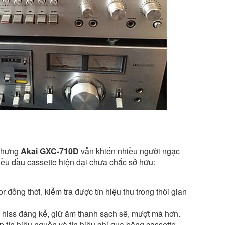
 nhưng
Akai GXC-710D
vẫn khiến nhiều người ngạc
hiều đầu cassette hiện đại chưa chắc sở hữu:
or đồng thời, kiểm tra được tín hiệu thu trong thời gian
 hiss đáng kể, giữ âm thanh sạch sẽ, mượt mà hơn.
ếp tín hiệu nguồn và tín hiệu ghi qua băng cassette.