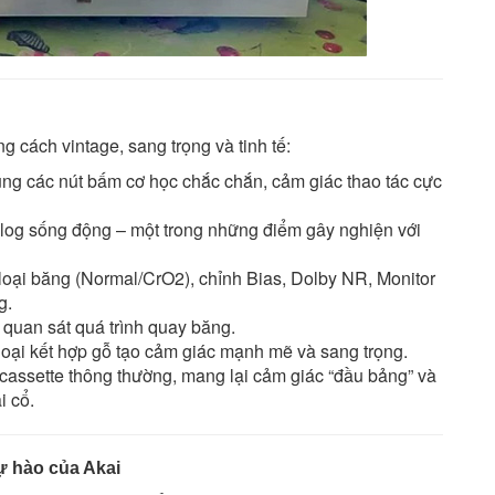
cách vintage, sang trọng và tinh tế:
cùng các nút bấm cơ học chắc chắn, cảm giác thao tác cực
nalog sống động – một trong những điểm gây nghiện với
 loại băng (Normal/CrO2), chỉnh Bias, Dolby NR, Monitor
g.
à quan sát quá trình quay băng.
m loại kết hợp gỗ tạo cảm giác mạnh mẽ và sang trọng.
 cassette thông thường, mang lại cảm giác “đầu bảng” và
i cổ.
ự hào của Akai