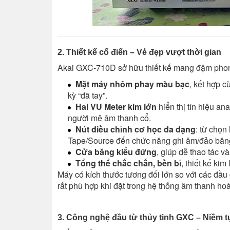
2. Thiết kế cổ điển – Vẻ đẹp vượt thời gian
Akai GXC-710D sở hữu thiết kế mang đậm phong 
Mặt máy nhôm phay màu bạc
, kết hợp 
kỳ “đã tay”.
Hai VU Meter kim lớn
hiển thị tín hiệu a
người mê âm thanh cổ.
Nút điều chỉnh cơ học đa dạng
: từ chọn
Tape/Source đến chức năng ghi âm/đảo băn
Cửa băng kiểu đứng
, giúp dễ thao tác v
Tổng thể chắc chắn, bền bỉ
, thiết kế ki
Máy có kích thước tương đối lớn so với các đầu
rất phù hợp khi đặt trong hệ thống âm thanh hoà
3. Công nghệ đầu từ thủy tinh GXC – Niềm t