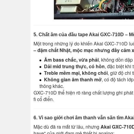
5. Chất âm của đầu tape Akai GXC-710D – Mộ
Một trong những lý do khiến Akai GXC-710D lu
– đậm chất Nhật, mộc mạc nhưng đầy cảm 
Âm bass chắc, vừa phải
, không dồn dập
Dải mid trung thực, có hồn
, đặc biệt khi
Treble mềm mại, không chói
, giữ độ chi
Không gian âm thanh mở
, có độ tách l
thông khác.
GXC-710D thể hiện rõ ràng chất lượng ghi phát
fi cổ điển.
6. Vì sao giới chơi âm thanh vẫn săn tìm A
Mặc dù đã ra mắt từ lâu, nhưng
Akai GXC-710
have" của giới đam mê thiết bị analog: