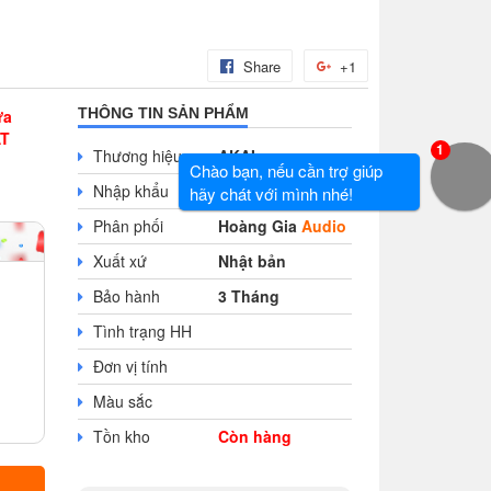
Share
+1
THÔNG TIN SẢN PHẨM
ưa
AT
1
Thương hiệu
AKAI
Chào bạn, nếu cần trợ giúp
Nhập khẩu
hãy chát với mình nhé!
Phân phối
Hoàng Gia
Audio
Xuất xứ
Nhật bản
Bảo hành
3 Tháng
Tình trạng HH
Đơn vị tính
Màu sắc
Tồn kho
Còn hàng