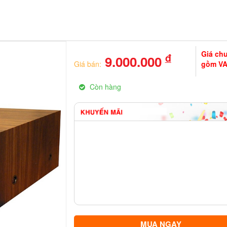
Giá ch
đ
9.000.000
Giá bán:
gồm V
Còn hàng
MUA NGAY