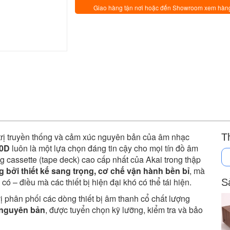
Giao hàng tận nơi hoặc đến Showroom xem hàn
 trị truyền thống và cảm xúc nguyên bản của âm nhạc
T
10D
luôn là một lựa chọn đáng tin cậy cho mọi tín đồ âm
 cassette (tape deck) cao cấp nhất của Akai trong thập
bởi thiết kế sang trọng, cơ chế vận hành bền bỉ
, mà
 – điều mà các thiết bị hiện đại khó có thể tái hiện.
S
 vị phân phối các dòng thiết bị âm thanh cổ chất lượng
 nguyên bản
, được tuyển chọn kỹ lưỡng, kiểm tra và bảo