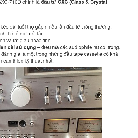
 GXC-710D chính là
đầu từ GXC (Glass & Crystal
p kéo dài tuổi thọ gấp nhiều lần đầu từ thông thường.
 chi tiết ở mọi dải tần.
tính và rất giàu nhạc tính.
ian dài sử dụng
– điều mà các audiophile rất coi trọng.
đánh giá là một trong những đầu tape cassette có khả
n can thiệp kỹ thuật nhất.