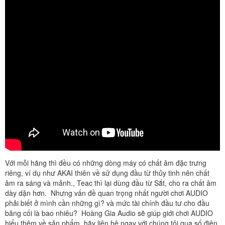
Với mỗi hãng thì đều có những dòng máy có chất âm đặc trưng
riêng, ví dụ như AKAI thiên về sử dụng đầu từ thủy tinh nên chất
âm ra sáng và mảnh., Teac thì lại dùng đầu từ Sắt, cho ra chất âm
dày dặn hơn. Nhưng vấn đề quan trọng nhất người chơi AUDIO
phải biết ở mình cần những gì? và mức tài chính đầu tư cho đầu
băng cối là bao nhiêu? Hoàng Gia Audio sẽ giúp giới chơi AUDIO
hiểu thêm về sản phẩm, hãy liên hệ ngay với chúng tôi qua số điện