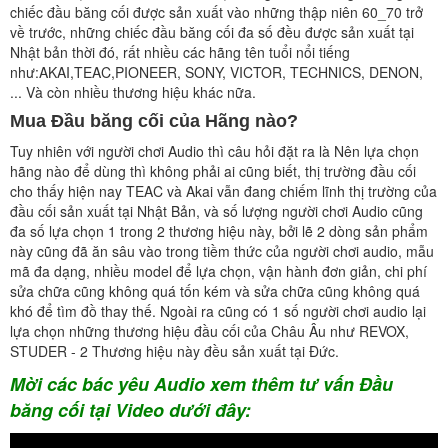
chiếc đầu băng cối được sản xuất vào những thập niên 60_70 trở
về trước, những chiếc đầu băng cối đa số đều được sản xuất tại
Nhật bản thời đó, rất nhiều các hãng tên tuổi nổi tiếng
như:AKAI,TEAC,PIONEER, SONY, VICTOR, TECHNICS, DENON,
... Và còn nhiều thương hiệu khác nữa.
Mua Đầu băng cối của Hãng nào?
Tuy nhiên với người chơi Audio thì câu hỏi đặt ra là Nên lựa chọn
hãng nào để dùng thì không phải ai cũng biết, thị trường đầu cối
cho thấy hiện nay TEAC và Akai vẫn đang chiếm lĩnh thị trường của
đầu cối sản xuất tại Nhật Bản, và số lượng người chơi Audio cũng
đa số lựa chọn 1 trong 2 thương hiệu này, bởi lẽ 2 dòng sản phẩm
này cũng đã ăn sâu vào trong tiềm thức của người chơi audio, mẫu
mã đa dạng, nhiều model để lựa chọn, vận hành đơn giản, chi phí
sửa chữa cũng không quá tốn kém và sửa chữa cũng không quá
khó để tìm đồ thay thế. Ngoài ra cũng có 1 số người chơi audio lại
lựa chọn những thương hiệu đầu cối của Châu Âu như REVOX,
STUDER - 2 Thương hiệu này đều sản xuất tại Đức.
Mời các bác yêu Audio xem thêm tư vấn Đầu
băng cối tại Video dưới đây: