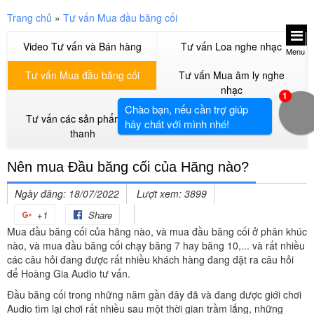
Trang chủ
»
Tư vấn Mua đầu băng cối
Video Tư vấn và Bán hàng
Tư vấn Loa nghe nhạc
Menu
Tư vấn Mua đầu băng cối
Tư vấn Mua âm ly nghe
nhạc
1
Chào bạn, nếu cần trợ giúp
Tư vấn các sản phẩm âm
hãy chát với mình nhé!
thanh
Nên mua Đầu băng cối của Hãng nào?
Ngày đăng: 18/07/2022
Lượt xem: 3899
+1
Share
Mua đầu băng cối của hãng nào, và mua đầu băng cối ở phân khúc
nào, và mua đầu băng cối chạy băng 7 hay băng 10,... và rất nhiều
các câu hỏi đang được rất nhiều khách hàng đang đặt ra câu hỏi
để Hoàng Gia Audio tư vấn.
Đầu băng cối trong những năm gần đây đã và đang được giới chơi
Audio tìm lại chơi rất nhiều sau một thời gian trầm lắng, những