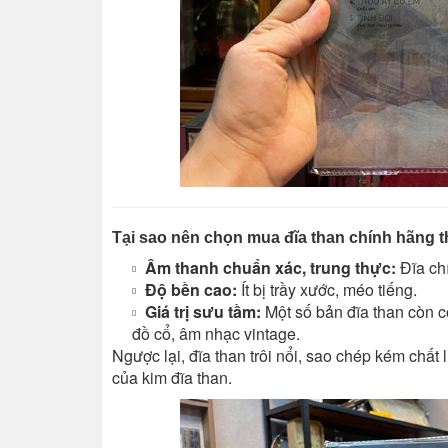
Tại sao nên chọn mua đĩa than chính hãng th
Âm thanh chuẩn xác, trung thực:
Đĩa ch
Độ bền cao:
Ít bị trầy xước, méo tiếng.
Giá trị sưu tầm:
Một số bản đĩa than còn c
đồ cổ, âm nhạc vintage.
Ngược lại, đĩa than trôi nổi, sao chép kém chất
của kim đĩa than.