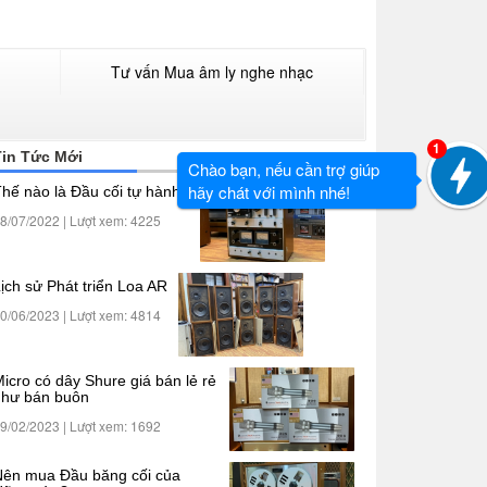
Tư vấn Mua âm ly nghe nhạc
1
Tin Tức Mới
Chào bạn, nếu cần trợ giúp
hãy chát với mình nhé!
hế nào là Đầu cối tự hành?
8/07/2022 | Lượt xem: 4225
ịch sử Phát triển Loa AR
0/06/2023 | Lượt xem: 4814
icro có dây Shure giá bán lẻ rẻ
như bán buôn
9/02/2023 | Lượt xem: 1692
ên mua Đầu băng cối của