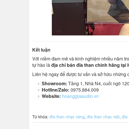
Kết luận
Với niềm đam mê và kinh nghiệm nhiều năm tro
tự hào là
địa chỉ bán đĩa than chính hãng tại 
Liên hệ ngay để được tư vấn và sở hữu những ch
Showroom:
Tầng 1, Nhà N4, cuối ngõ 12
Hotline/Zalo:
0975.884.009
Website:
hoanggiaaudio.vn
Từ khóa:
đĩa than nhạc vàng
,
đĩa than nhạc việt
,
đĩa