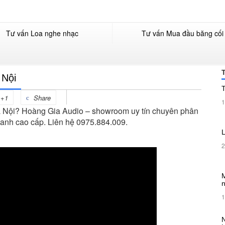
Tư vấn Loa nghe nhạc
Tư vấn Mua đầu băng cối
 Nội
T
+1
Share
1
à Nội? Hoàng Gia Audio – showroom uy tín chuyên phân
 thanh cao cấp. Liên hệ 0975.884.009.
L
2
M
1
N