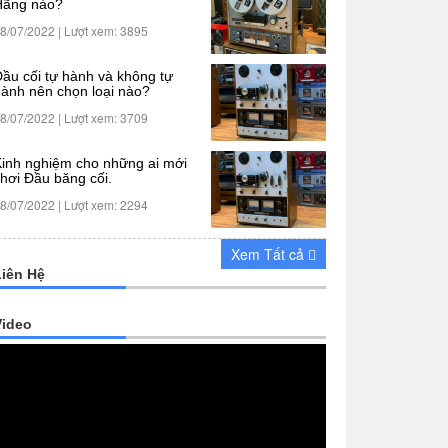
Hãng nào?
8/07/2022 | Lượt xem: 3895
ầu cối tự hành và không tự
ành nên chọn loại nào?
8/07/2022 | Lượt xem: 3709
inh nghiệm cho những ai mới
hơi Đầu băng cối.
8/07/2022 | Lượt xem: 2294
Xem Tất cả
Liên Hệ
Video